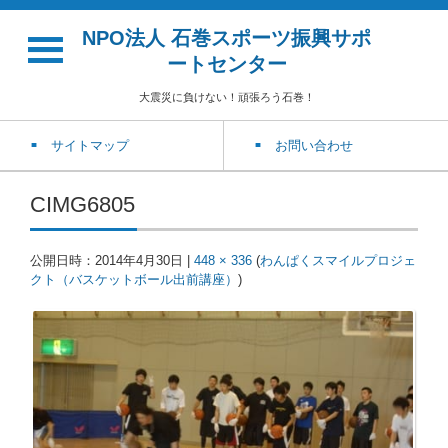
NPO法人 石巻スポーツ振興サポ
ートセンター
大震災に負けない！頑張ろう石巻！
サイトマップ
お問い合わせ
CIMG6805
公開日時：
2014年4月30日
|
448 × 336
(
わんぱくスマイルプロジェ
クト（バスケットボール出前講座）
)