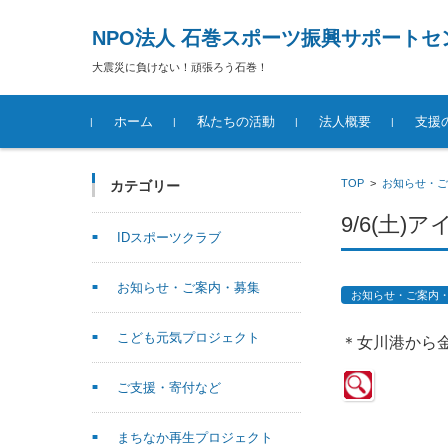
NPO法人 石巻スポーツ振興サポートセ
大震災に負けない！頑張ろう石巻！
コンテンツに移動
ホーム
私たちの活動
法人概要
支援
TOP
>
お知らせ・ご
カテゴリー
9/6(土
IDスポーツクラブ
お知らせ・ご案内・募集
お知らせ・ご案内
こども元気プロジェクト
＊女川港から金
ご支援・寄付など
まちなか再生プロジェクト