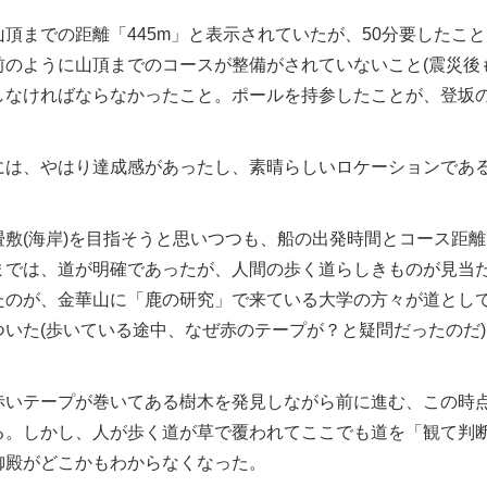
頂までの距離「445m」と表示されていたが、50分要したこと
前のように山頂までのコースが整備がされていないこと(震災後
しなければならなかったこと。
ポールを持参したことが、登坂
には、やはり達成感があったし、素晴らしいロケーションであ
畳敷(海岸)を目指そうと思いつつも、船の出発時間とコース距
までは、
道が明確であったが、人間の歩く道らしきものが見当た
たのが、金華山に「鹿の研究」で来ている大学の方々が
道とし
ついた(歩いている途中、なぜ赤のテープが？と疑問だったのだ
赤いテープが巻いてある樹木を発見しながら前に進む、この時
る。しかし、人が歩く道が草で覆われて
ここでも道を「観て判
御殿がどこかもわからなくなった。