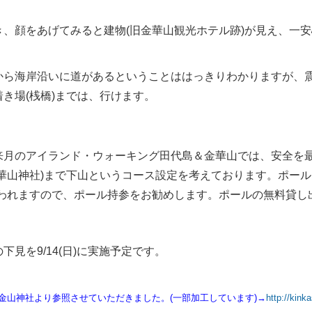
き、顔をあげてみると建物(旧金華山観光ホテル跡)が見え、一
から海岸沿いに道があるということははっきりわかりますが、
き場(桟橋)までは、行けます。
来月のアイランド・ウォーキング田代島＆金華山では、安全を最
華山神社)まで下山というコース設定を
考えております。ポール
思われますので、ポール持参をお勧めします。ポールの無料貸し
下見を9/14(日)に実施予定です。
金山神社より参照させていただきました。(一部加工しています)→
http://kinka