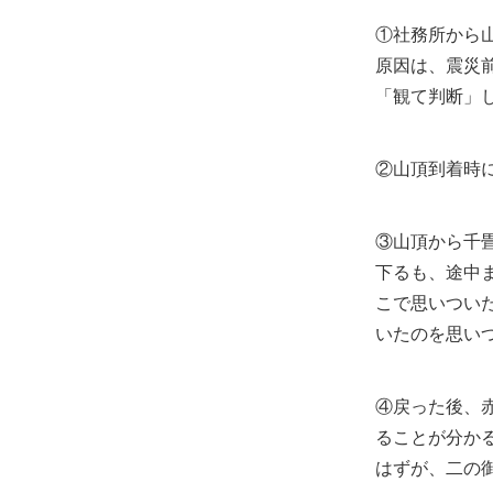
①社務所から山
原因は、震災
「観て判断」
②山頂到着時
③山頂から千
下るも、途中
こで思いつい
いたのを思い
④戻った後、
ることが分か
はずが、二の