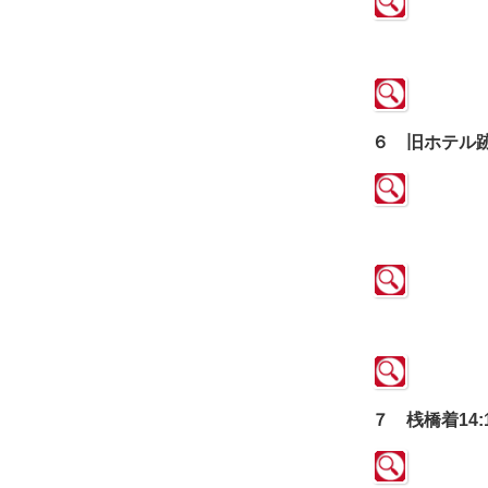
６ 旧ホテル跡着
７ 桟橋着14: