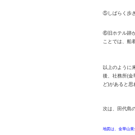
⑤しばらく歩
⑥旧ホテル跡
ことでは、船着
以上のように
後、社務所(金
ど)があると
次は、田代島の
地図は、金華山黄