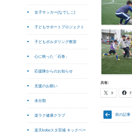
女子サッカー(なでしこ)
子どもサポートプロジェクト
子どもボルダリング教室
心に映った「石巻」
応援隊からのお知らせ
共有:
支援のお願い
X
F
未分類
前の記事
楽ラク健康クラブ
楽天koboスタ宮城 キックベー