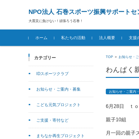
NPO法人 石巻スポーツ振興サポートセ
大震災に負けない！頑張ろう石巻！
コンテンツに移動
ホーム
私たちの活動
法人概要
支援
TOP
>
お知らせ・ご
カテゴリー
わんぱく
IDスポーツクラブ
お知らせ・ご案内・募集
お知らせ・ご案内
こども元気プロジェクト
6月28日 ｔ
親子10組
ご支援・寄付など
月一回の親子
まちなか再生プロジェクト