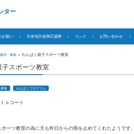
ンター
のお願い
石巻地区復興応援隊
リンク
お問い合わせ
わんぱく親子スポーツ教室
案内・募集
>
親子スポーツ教室
・募集
わんぱくプログラム
ｏｔｏコート
スポーツ教室の為に天も昨日からの雨を止めてくれたようです