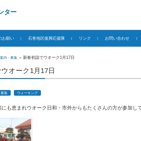
ンター
のお願い
石巻地区復興応援隊
リンク
お問い合わせ
新春初詣でウオーク1月17日
案内・募集
>
ウオーク1月17日
・募集
ウォーキング
候にも恵まれウオーク日和・市外からもたくさんの方が参加し