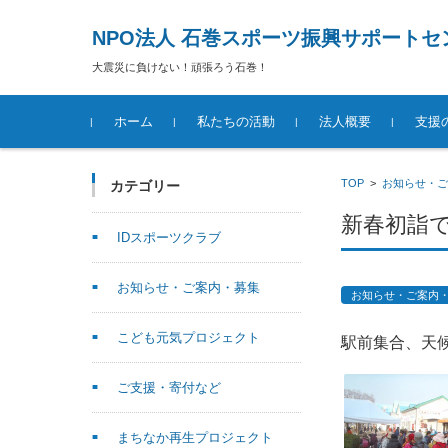
NPO法人 石巻スポーツ振興サポートセ
大震災に負けない！頑張ろう石巻！
コンテンツに移動
ホーム
私たちの活動
法人概要
支援
TOP
>
お知らせ・ご
カテゴリー
新春初詣で
IDスポーツクラブ
お知らせ・ご案内・募集
お知らせ・ご案内
こども元気プロジェクト
駅前集合、天
ご支援・寄付など
まちなか再生プロジェクト