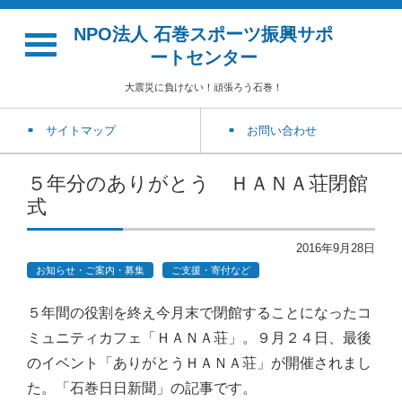
NPO法人 石巻スポーツ振興サポ
ートセンター
大震災に負けない！頑張ろう石巻！
サイトマップ
お問い合わせ
５年分のありがとう ＨＡＮＡ荘閉館
式
2016年9月28日
お知らせ・ご案内・募集
ご支援・寄付など
５年間の役割を終え今月末で閉館することになったコ
ミュニティカフェ「ＨＡＮＡ荘」。
９月２４日、最後
のイベント「ありがとうＨＡＮＡ荘」が開催されまし
た。
「石巻日日新聞」の記事です。