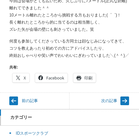
今回は会場がとても広いため、久しぶりに7メートル(正式な距離)
離れてできました＾＾
10メートル離れたところから挑戦する方もおりました(゜゜)！
長く離れたところから的に当てるのは相当難しく、
ズレた矢が会場の壁にも刺さっていました。笑
何度も参加してくださっている方同士は顔なじみになってきて、
コツを教えあったり初めての方にアドバイスしたり、
終始おしゃべりや笑い声でわいわいにぎわっていました╲(＾＾)╱
共有:
X
Facebook
印刷
前の記事
次の記事
カテゴリー
IDスポーツクラブ