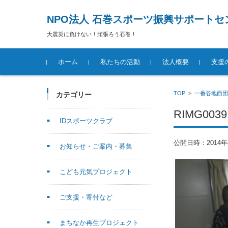
NPO法人 石巻スポーツ振興サポートセ
大震災に負けない！頑張ろう石巻！
コンテンツに移動
ホーム
私たちの活動
法人概要
支援
TOP
>
一番谷地西団
カテゴリー
RIMG0039
IDスポーツクラブ
公開日時：
2014
お知らせ・ご案内・募集
こども元気プロジェクト
ご支援・寄付など
まちなか再生プロジェクト