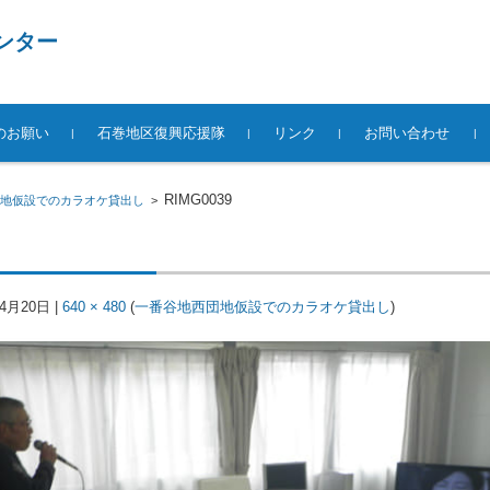
ンター
のお願い
石巻地区復興応援隊
リンク
お問い合わせ
RIMG0039
地仮設でのカラオケ貸出し
>
年4月20日
|
640 × 480
(
一番谷地西団地仮設でのカラオケ貸出し
)