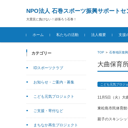
NPO法人 石巻スポーツ振興サポートセ
大震災に負けない！頑張ろう石巻！
コンテンツに移動
ホーム
私たちの活動
法人概要
支援
TOP
>
石巻地区復興
カテゴリー
大曲保育
IDスポーツクラブ
お知らせ・ご案内・募集
こども元気プロジ
こども元気プロジェクト
11月5日（火）
東松島市民体育館
ご支援・寄付など
親子のスキンシッ
まちなか再生プロジェクト