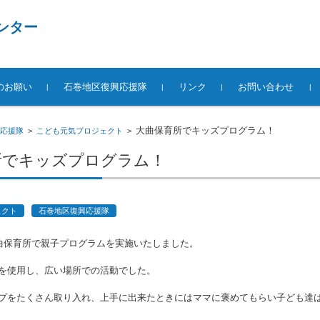
ンター
のお願い
石巻地区復興応援隊
リンク
お問い合わせ
大曲保育所でキッズプログラム！
応援隊
>
こども元気プロジェクト
>
所でキッズプログラム！
ェクト
石巻地区復興応援隊
大曲保育所で親子プログラムを実施いたしました。
を使用し、広い場所での活動でした。
プをたくさん取り入れ、上手に出来たときにはママに褒めてもらい子ども達