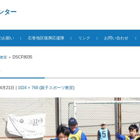
ンター
のお願い
石巻地区復興応援隊
リンク
お問い合わせ
DSCF8035
教室
>
5
年4月21日
|
1024 × 768
(
親子スポーツ教室
)