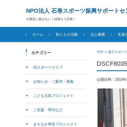
NPO法人 石巻スポーツ振興サポートセ
大震災に負けない！頑張ろう石巻！
コンテンツに移動
ホーム
私たちの活動
法人概要
支援
TOP
>
親子スポーツ
カテゴリー
DSCF803
IDスポーツクラブ
公開日時：
2014
お知らせ・ご案内・募集
こども元気プロジェクト
ご支援・寄付など
まちなか再生プロジェクト