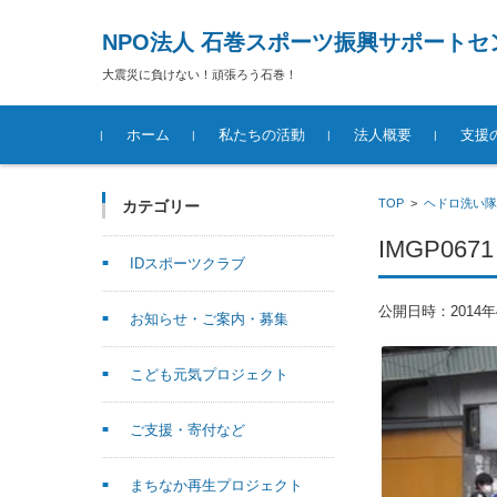
NPO法人 石巻スポーツ振興サポートセ
大震災に負けない！頑張ろう石巻！
コンテンツに移動
ホーム
私たちの活動
法人概要
支援
TOP
>
ヘドロ洗い隊
カテゴリー
IMGP0671
IDスポーツクラブ
公開日時：
2014
お知らせ・ご案内・募集
こども元気プロジェクト
ご支援・寄付など
まちなか再生プロジェクト