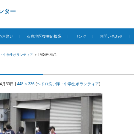
ンター
のお願い
石巻地区復興応援隊
リンク
お問い合わせ
IMGP0671
・中学生ボランティア
>
年4月30日
|
448 × 336
(
ヘドロ洗い隊・中学生ボランティア
)