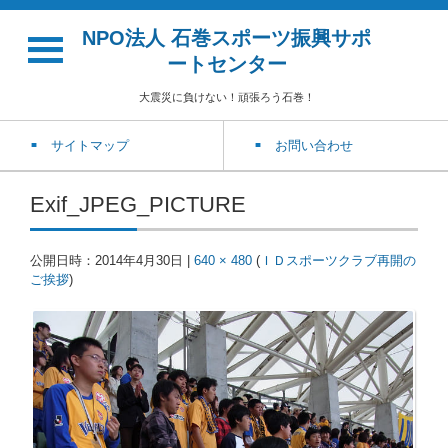
NPO法人 石巻スポーツ振興サポ
ートセンター
大震災に負けない！頑張ろう石巻！
サイトマップ
お問い合わせ
Exif_JPEG_PICTURE
公開日時：
2014年4月30日
|
640 × 480
(
ＩＤスポーツクラブ再開の
ご挨拶
)