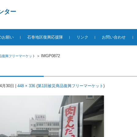
ンター
のお願い
石巻地区復興応援隊
リンク
お問い合わせ
IMGP0872
品復興フリーマーケット
>
年4月30日
|
448 × 336
(
第1回被災商品復興フリーマーケット
)