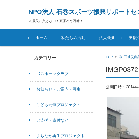
NPO法人 石巻スポーツ振興サポートセ
大震災に負けない！頑張ろう石巻！
コンテンツに移動
ホーム
私たちの活動
法人概要
支援
TOP
>
第1回被災商
カテゴリー
IMGP0872
IDスポーツクラブ
公開日時：
2014
お知らせ・ご案内・募集
こども元気プロジェクト
ご支援・寄付など
まちなか再生プロジェクト