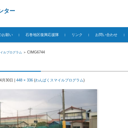
ンター
のお願い
石巻地区復興応援隊
リンク
お問い合わせ
CIMG6744
イルプログラム
>
年4月30日
|
448 × 336
(
わんぱくスマイルプログラム
)