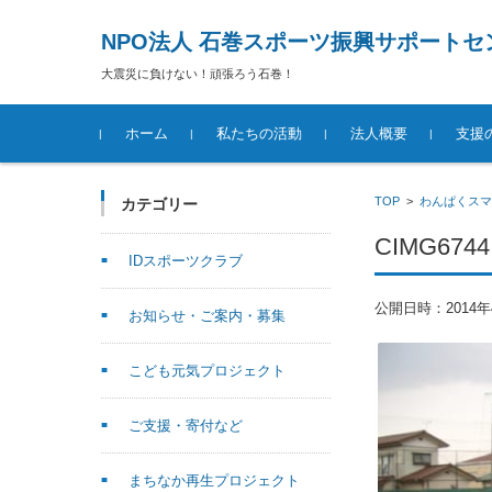
NPO法人 石巻スポーツ振興サポートセ
大震災に負けない！頑張ろう石巻！
コンテンツに移動
ホーム
私たちの活動
法人概要
支援
TOP
>
わんぱくスマ
カテゴリー
CIMG6744
IDスポーツクラブ
公開日時：
2014
お知らせ・ご案内・募集
こども元気プロジェクト
ご支援・寄付など
まちなか再生プロジェクト