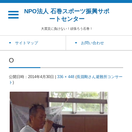
NPO法人 石巻スポーツ振興サポ
ートセンター
大震災に負けない！頑張ろう石巻！
サイトマップ
お問い合わせ
O
公開日時：
2014年4月30日
|
336 × 448
(
長淵剛さん避難所コンサー
ト
)