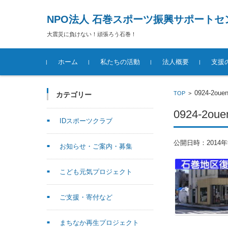
NPO法人 石巻スポーツ振興サポートセ
大震災に負けない！頑張ろう石巻！
コンテンツに移動
ホーム
私たちの活動
法人概要
支援
0924-2ouen
TOP
>
カテゴリー
0924-2ouen
IDスポーツクラブ
公開日時：
2014
お知らせ・ご案内・募集
こども元気プロジェクト
ご支援・寄付など
まちなか再生プロジェクト