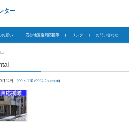
ンター
のお願い
石巻地区復興応援隊
リンク
お問い合わせ
tai
tai
年9月24日
|
200 × 110
(
0924-2ouentai
)