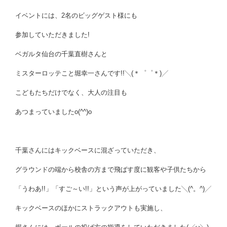
イベントには、2名のビッグゲスト様にも
参加していただきました!
ベガルタ仙台の千葉直樹さんと
ミスターロッテこと堀幸一さんです!!╲(＊゜゜＊)╱
こどもたちだけでなく、大人の注目も
あつまっていましたo(^^)o
千葉さんにはキックベースに混ざっていただき、
グラウンドの端から校舎の方まで飛ばす度に観客や子供たちから
「うわあ!!」「すご～い!!」という声が上がっていました╲(^。^)╱
キックベースのほかにストラックアウトも実施し、