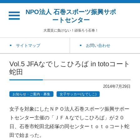
NPO法人 石巻スポーツ振興サポ
ートセンター
大震災に負けない！頑張ろう石巻！
サイトマップ
お問い合わせ
Vol.5 JFAなでしこひろば in totoコート
蛇田
2014年7月29日
お知らせ・ご案内・募集
女子サッカー(なでしこ)
女子を対象にしたＮＰＯ法人石巻スポーツ振興サポー
トセンター主催の「ＪＦＡなでしこひろば」が２０
日、石巻市蛇田北経塚の同センターｔｏｔｏコート蛇
田で始まった。