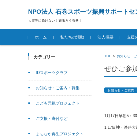
NPO法人 石巻スポーツ振興サポートセ
大震災に負けない！頑張ろう石巻！
コンテンツに移動
ホーム
私たちの活動
法人概要
支援
TOP
>
お知らせ・ご
カテゴリー
ぜひご参
IDスポーツクラブ
お知らせ・ご案内・募集
お知らせ・ご案内
こども元気プロジェクト
1月17日早朝5：
ご支援・寄付など
1.17阪神・淡
まちなか再生プロジェクト