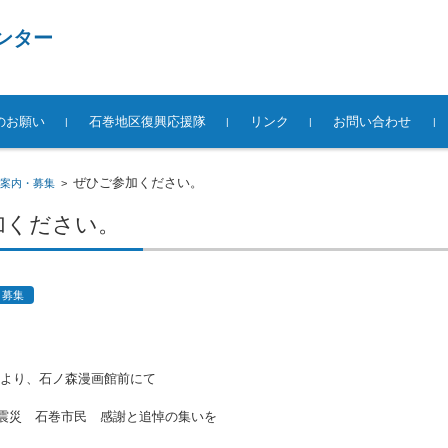
ンター
のお願い
石巻地区復興応援隊
リンク
お問い合わせ
ぜひご参加ください。
案内・募集
>
加ください。
・募集
30より、石ノ森漫画館前にて
路大震災 石巻市民 感謝と追悼の集いを