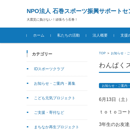
NPO法人 石巻スポーツ振興サポートセ
大震災に負けない！頑張ろう石巻！
コンテンツに移動
ホーム
私たちの活動
法人概要
支援
TOP
>
お知らせ・ご
カテゴリー
わんぱく
IDスポーツクラブ
お知らせ・ご案内・募集
お知らせ・ご案内
こども元気プロジェクト
6月13日（土）
ｔｏｔｏコー
ご支援・寄付など
3年生のお友達
まちなか再生プロジェクト