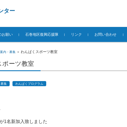
ンター
のお願い
石巻地区復興応援隊
リンク
お問い合わせ
わんぱくスポーツ教室
案内・募集
>
スポーツ教室
・募集
わんぱくプログラム
ト
が1名新加入致しました