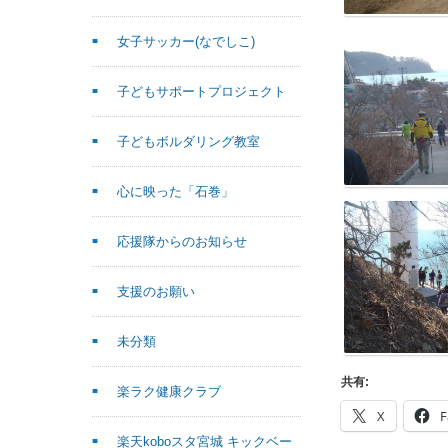
女子サッカー(なでしこ)
子どもサポートプロジェクト
子どもボルダリング教室
心に映った「石巻」
応援隊からのお知らせ
支援のお願い
未分類
共有:
楽ラク健康クラブ
X
F
楽天koboスタ宮城 キックベー