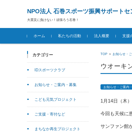
NPO法人 石巻スポーツ振興サポートセ
大震災に負けない！頑張ろう石巻！
コンテンツに移動
ホーム
私たちの活動
法人概要
支援
TOP
>
お知らせ・ご
カテゴリー
ウオーキ
IDスポーツクラブ
お知らせ・ご案内・募集
お知らせ・ご案内
こども元気プロジェクト
1月14日（木
今回も天候に
ご支援・寄付など
サンファン館
まちなか再生プロジェクト