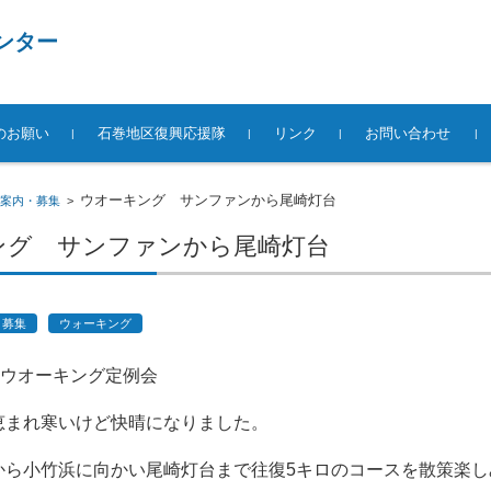
ンター
のお願い
石巻地区復興応援隊
リンク
お問い合わせ
ウオーキング サンファンから尾崎灯台
案内・募集
>
ング サンファンから尾崎灯台
・募集
ウォーキング
）ウオーキング定例会
恵まれ寒いけど快晴になりました。
から小竹浜に向かい尾崎灯台まで往復5キロのコースを散策楽し