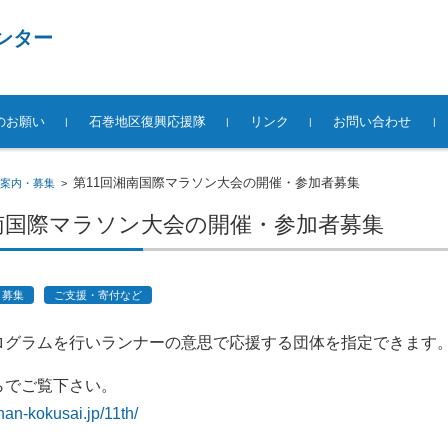
ンター
のお願い
石巻地区復興応援隊
リンク
お問い合わせ
第11回湘南国際マラソン大会の開催・参加者募集
案内・募集
>
南国際マラソン大会の開催・参加者募集
・募集
ご支援・寄付など
ログラムを行いランナーの意思で応援する団体を指定できます
らでご覧下さい。
nan-kokusai.jp/11th/