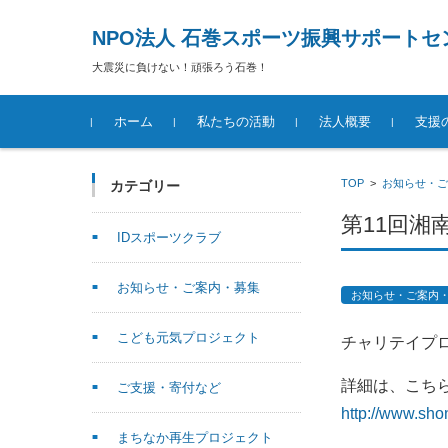
NPO法人 石巻スポーツ振興サポートセ
大震災に負けない！頑張ろう石巻！
コンテンツに移動
ホーム
私たちの活動
法人概要
支援
TOP
>
お知らせ・ご
カテゴリー
第11回湘
IDスポーツクラブ
お知らせ・ご案内・募集
お知らせ・ご案内
こども元気プロジェクト
チャリテイプ
詳細は、こち
ご支援・寄付など
http://www.sho
まちなか再生プロジェクト