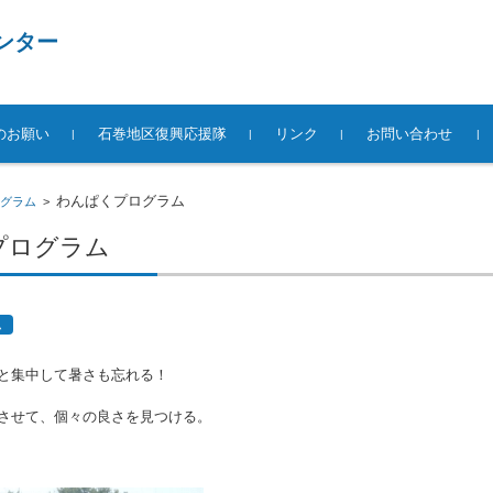
ンター
のお願い
石巻地区復興応援隊
リンク
お問い合わせ
わんぱくプログラム
グラム
>
プログラム
ム
と集中して暑さも忘れる！
させて、個々の良さを見つける。