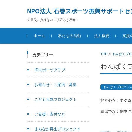
NPO法人 石巻スポーツ振興サポートセ
大震災に負けない！頑張ろう石巻！
コンテンツに移動
ホーム
私たちの活動
法人概要
支援
TOP
>
わんぱくプロ
カテゴリー
わんぱく
IDスポーツクラブ
お知らせ・ご案内・募集
わんぱくプログラ
こども元気プロジェクト
好奇心をくすぐる
練習でなく夢中に
ご支援・寄付など
まちなか再生プロジェクト