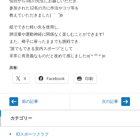
仙台から3名の先生にお越しいただき、
参加された12名の方に作法やコツ等を
教えていただきました(゜゜)b
紙でできた軽い矢を使用し、
肺活量や運動神経に関係なく楽しむことができます!
また、椅子に座ったままでも挑戦でき、
”誰でもできる室内スポーツ”として
非常に有意義なものだと改めて感じましたo(＊^^＊)o
共有:
X
Facebook
印刷
前の記事
次の記事
カテゴリー
IDスポーツクラブ