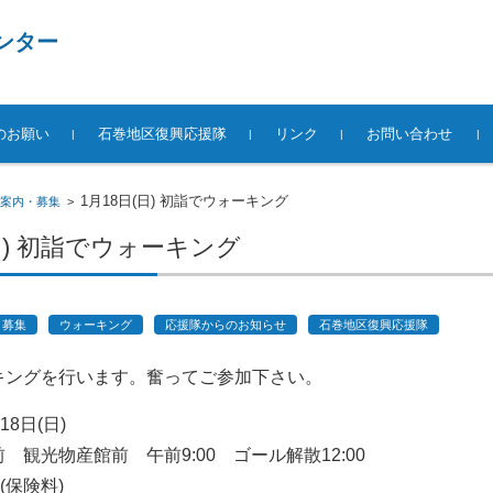
ンター
のお願い
石巻地区復興応援隊
リンク
お問い合わせ
1月18日(日) 初詣でウォーキング
案内・募集
>
(日) 初詣でウォーキング
・募集
ウォーキング
応援隊からのお知らせ
石巻地区復興応援隊
キングを行います。奮ってご参加下さい。
18日(日)
 観光物産館前 午前9:00 ゴール解散12:00
(保険料)