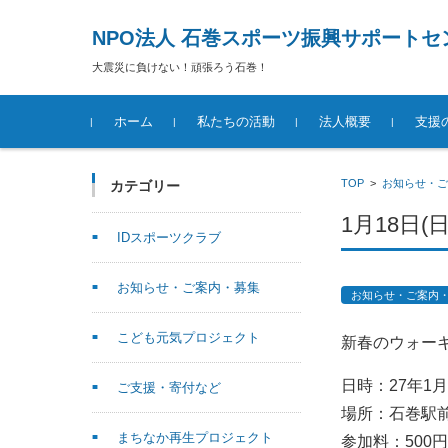
NPO法人 石巻スポーツ振興サポートセ
大震災に負けない！頑張ろう石巻！
コンテンツに移動
ホーム
私たちの活動
法人概要
支援
TOP
>
お知らせ・ご
カテゴリー
1月18日
IDスポーツクラブ
お知らせ・ご案内・募集
お知らせ・ご案内
こども元気プロジェクト
新春のウォー
日時：27年1月
ご支援・寄付など
場所：石巻駅前
まちなか再生プロジェクト
参加料：500円