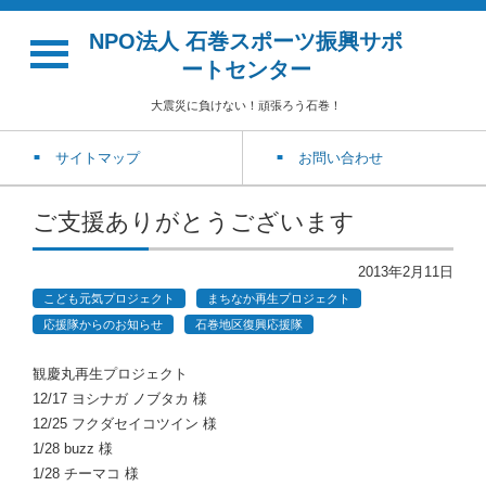
NPO法人 石巻スポーツ振興サポ
ートセンター
大震災に負けない！頑張ろう石巻！
サイトマップ
お問い合わせ
ご支援ありがとうございます
2013年2月11日
こども元気プロジェクト
まちなか再生プロジェクト
応援隊からのお知らせ
石巻地区復興応援隊
観慶丸再生プロジェクト
12/17 ヨシナガ ノブタカ 様
12/25 フクダセイコツイン 様
1/28 buzz 様
1/28 チーマコ 様